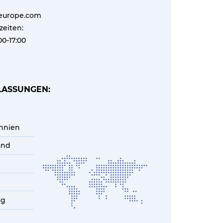
europe.com
zeiten:
00-17:00
LASSUNGEN:
nnien
and
ng