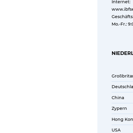
Internet:
www.ibfs
Geschäfts
Mo.-Fr.: 9:
NIEDER
Großbrita
Deutschl
China
Zypern
Hong Ko
USA