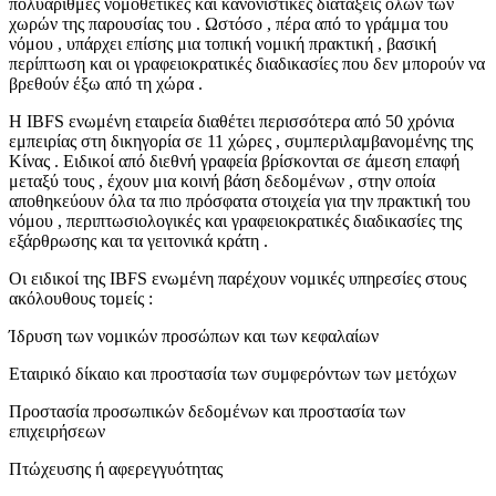
πολυάριθμες νομοθετικές και κανονιστικές διατάξεις όλων των
χωρών της παρουσίας του . Ωστόσο , πέρα από το γράμμα του
νόμου , υπάρχει επίσης μια τοπική νομική πρακτική , βασική
περίπτωση και οι γραφειοκρατικές διαδικασίες που δεν μπορούν να
βρεθούν έξω από τη χώρα .
Η IBFS ενωμένη εταιρεία διαθέτει περισσότερα από 50 χρόνια
εμπειρίας στη δικηγορία σε 11 χώρες , συμπεριλαμβανομένης της
Κίνας . Ειδικοί από διεθνή γραφεία βρίσκονται σε άμεση επαφή
μεταξύ τους , έχουν μια κοινή βάση δεδομένων , στην οποία
αποθηκεύουν όλα τα πιο πρόσφατα στοιχεία για την πρακτική του
νόμου , περιπτωσιολογικές και γραφειοκρατικές διαδικασίες της
εξάρθρωσης και τα γειτονικά κράτη .
Οι ειδικοί της IBFS ενωμένη παρέχουν νομικές υπηρεσίες στους
ακόλουθους τομείς :
Ίδρυση των νομικών προσώπων και των κεφαλαίων
Εταιρικό δίκαιο και προστασία των συμφερόντων των μετόχων
Προστασία προσωπικών δεδομένων και προστασία των
επιχειρήσεων
Πτώχευσης ή αφερεγγυότητας