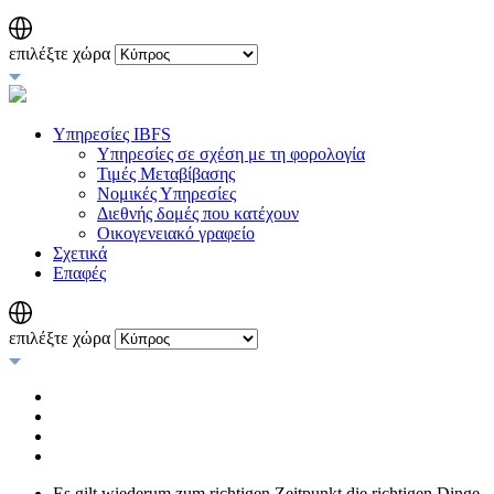
επιλέξτε χώρα
Υπηρεσίες IBFS
Υπηρεσίες σε σχέση με τη φορολογία
Τιμές Μεταβίβασης
Νομικές Υπηρεσίες
Διεθνής δομές που κατέχουν
Οικογενειακό γραφείο
Σχετικά
Επαφές
επιλέξτε χώρα
Es gilt wiederum zum richtigen Zeitpunkt die richtigen Dinge